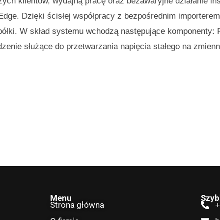
ch klientów, wydajną pracę oraz bezawaryjne działanie in
ge. Dzięki ścisłej współpracy z bezpośrednim importerem 
półki. W skład systemu wchodzą następujące komponenty: F
dzenie służące do przetwarzania napięcia stałego na zmien
Menu
Szyb
Strona główna
+