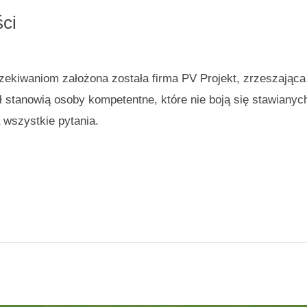
ści
iwaniom założona została firma PV Projekt, zrzeszająca p
ół stanowią osoby kompetentne, które nie boją się stawian
 wszystkie pytania.