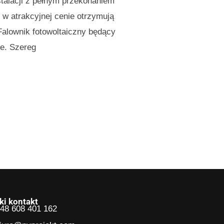
stalacji z pełnym przekonaniem
w atrakcyjnej cenie otrzymują
alownik fotowoltaiczny będący
ne. Szereg
ki kontakt
48 608 401 162