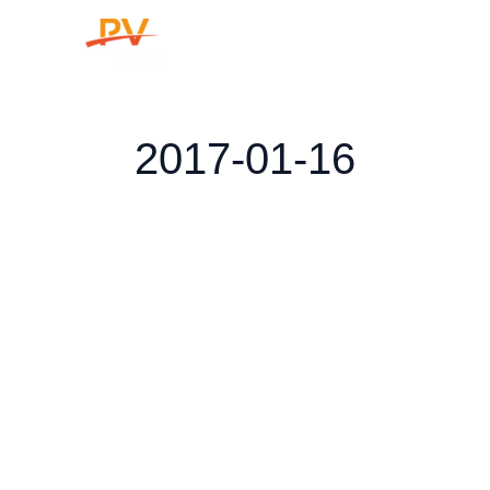
Skip
to
content
2017-01-16
Rozpoczęcie
działalności