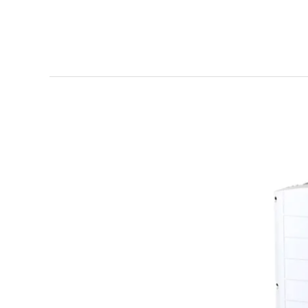
Polecamy
systemy
SolarEdge